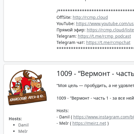
/*******************************
OffSite:
http://rcmp.cloud
YouTube:
https://www.youtube.com/us
Прямой эфир:
https://rcmp.cloud/list
Telegram:
https://t.me/rcmp_podcast
Telegram чат:
https://t.me/rcmpchat
********************************
1009 - “Вермонт - част
“Моя цель — пробудить, а не удовле
1009 - “Вермонт - часть 1 - за все не
Hosts:
- Danil (
https://www.instagram.com/b0
Hosts:
- MeIr (
https://meirz.net
)
Danil
MeIr