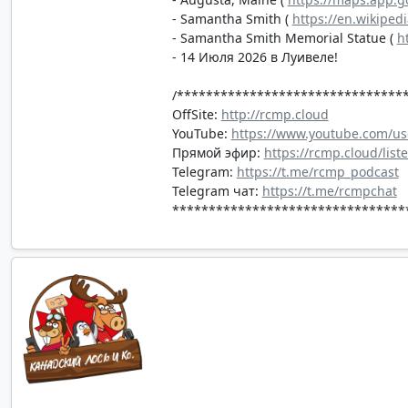
- Samantha Smith (
https://en.wikiped
- Samantha Smith Memorial Statue (
h
- 14 Июля 2026 в Луивеле!
/*******************************
OffSite:
http://rcmp.cloud
YouTube:
https://www.youtube.com/us
Прямой эфир:
https://rcmp.cloud/list
Telegram:
https://t.me/rcmp_podcast
Telegram чат:
https://t.me/rcmpchat
********************************