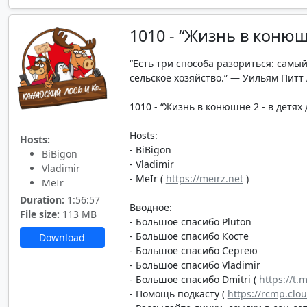
1010 - “Жизнь в конюшн
“Есть три способа разориться: сам
сельское хозяйство.” — Уильям Питт
1010 - “Жизнь в конюшне 2 - в детях д
Hosts:
Hosts:
- BiBigon
BiBigon
- Vladimir
Vladimir
- MeIr (
https://meirz.net
)
MeIr
Duration:
1:56:57
Вводное:
File size:
113 MB
- Большое спасибо Pluton
- Большое спасибо Косте
Download
- Большое спасибо Сергею
- Большое спасибо Vladimir
- Большое спасибо Dmitri (
https://t.
- Помощь подкасту (
https://rcmp.clo