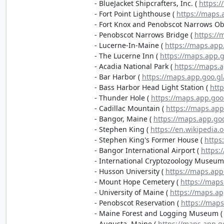
- BlueJacket Shipcrafters, Inc. (
https:
- Fort Point Lighthouse (
https://maps.
- Fort Knox and Penobscot Narrows Ob
- Penobscot Narrows Bridge (
https://
- Lucerne-In-Maine (
https://maps.ap
- The Lucerne Inn (
https://maps.app.
- Acadia National Park (
https://maps.
- Bar Harbor (
https://maps.app.goo.g
- Bass Harbor Head Light Station (
htt
- Thunder Hole (
https://maps.app.go
- Cadillac Mountain (
https://maps.ap
- Bangor, Maine (
https://maps.app.go
- Stephen King (
https://en.wikipedia.
- Stephen King's Former House (
https
- Bangor International Airport (
https:
- International Cryptozoology Museum
- Husson University (
https://maps.ap
- Mount Hope Cemetery (
https://map
- University of Maine (
https://maps.a
- Penobscot Reservation (
https://map
- Maine Forest and Logging Museum 
- Augusta, Maine (
https://maps.app.