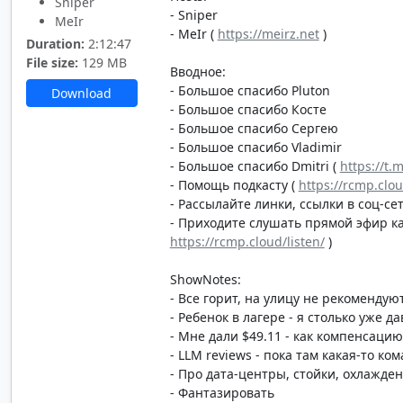
Sniper
- Sniper
MeIr
- MeIr (
https://meirz.net
)
Duration:
2:12:47
File size:
129 MB
Вводное:
- Большое спасибо Pluton
Download
- Большое спасибо Косте
- Большое спасибо Сергею
- Большое спасибо Vladimir
- Большое спасибо Dmitri (
https://t.
- Помощь подкасту (
https://rcmp.clo
- Рассылайте линки, ссылки в соц-сет
- Приходите слушать прямой эфир каж
https://rcmp.cloud/listen/
)
ShowNotes:
- Все горит, на улицу не рекомендую
- Ребенок в лагере - я столько уже 
- Мне дали $49.11 - как компенсаци
- LLM reviews - пока там какая-то к
- Про дата-центры, стойки, охлажде
- Фантазировать