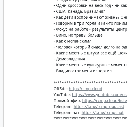
- Одни кроссовки на весь год - ни ка
- США, Канада, Бразилия?
- Как дети воспринимают жизнь? Они
- Говорим в три горла и как-то пони
- Фокус на работе - результаты цент
- Вино, но травы больше
- Как с Испанским?
- Человек который сидел долго на о
- Какие местные штуки все ещё шок
- Домовладения
- Какие местные культурные момент
- Владивосток меня испортил
/*******************************
OffSite:
http://rcmp.cloud
YouTube:
https://www.youtube.com/us
Прямой эфир:
https://rcmp.cloud/list
Telegram:
https://t.me/rcmp_podcast
Telegram чат:
https://t.me/rcmpchat
********************************