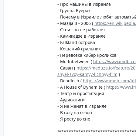
- Про машины в Израиле
- Группа Буерак
- Почему в Израиле любят автоматы
- Мазда 3 - 2006 (
https://en.wikipedi
- Стоит но не работает
- Камикадзе в Израиле
- Falkland острова
- Кошачий сральник
- Перевозка кибер кроликов
- Mr. Inbetween (
https://www.imdb.com
- Саван (
https://meduza.io/feature/2
snyal-svoy-samyy-lichnyy-film
)
- Deadloch (
https://www.imdb.com/tit
- A House of Dynamite (
https://www.i
- Театр и проституция
- Аудиокниги
- Я не женат в Израиле
- В газу на сезон
- Я росту во сне
/*******************************