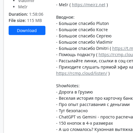
Vladimir
- MeIr (
https://meirz.net
)
MeIr
Duration:
1:58:06
Вводное:
File size:
115 MB
- Большое спасибо Pluton
- Большое спасибо Косте
Download
- Большое спасибо Сергею
- Большое спасибо Vladimir
- Большое спасибо Dmitri (
https://t.
- Помощь подкасту (
https://rcmp.clo
- Рассылайте линки, ссылки в соц-сет
- Приходите слушать прямой эфир каж
https://rcmp.cloud/listen/
)
ShowNotes:
- Дорога в Грузию
- Веселая история про карточку банк
- Про опыт расставания с деньгами
- Тут безопасно
- ChatGPT vs Gemini - просто распеча
- 150 кнопок в 4-х размерах
- А шо сломалось? Кухонная вытяжка