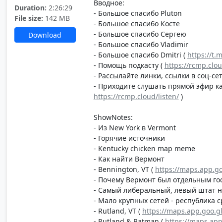
Вводное:
Duration:
2:26:29
- Большое спасибо Pluton
File size:
142 MB
- Большое спасибо Косте
- Большое спасибо Сергею
Download
- Большое спасибо Vladimir
- Большое спасибо Dmitri (
https://t.
- Помощь подкасту (
https://rcmp.clo
- Рассылайте линки, ссылки в соц-сет
- Приходите слушать прямой эфир каж
https://rcmp.cloud/listen/
)
ShowNotes:
- Из New York в Vermont
- Горячие источники
- Kentucky chicken map meme
- Как найти Вермонт
- Bennington, VT (
https://maps.app.go
- Почему Вермонт был отдельным го
- Самый либеральный, левый штат н
- Мало крупных сетей - республика с
- Rutland, VT (
https://maps.app.goo
- Rutland & Batman (
https://maps.ap