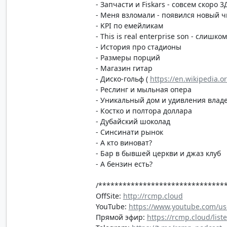
- Запчасти и Fiskars - совсем скоро 
- Меня взломали - появился новый ч
- KPI по емейликам
- This is real enterprise son - слишк
- История про стадионы
- Размеры порций
- Магазин гитар
- Диско-гольф (
https://en.wikipedia.or
- Реслинг и мыльная опера
- Уникальный дом и удивления влад
- Костко и полтора доллара
- Дубайский шоколад
- Синсинати рынок
- А кто виноват?
- Бар в бывшей церкви и джаз клуб
- А бензин есть?
/*******************************
OffSite:
http://rcmp.cloud
YouTube:
https://www.youtube.com/us
Прямой эфир:
https://rcmp.cloud/list