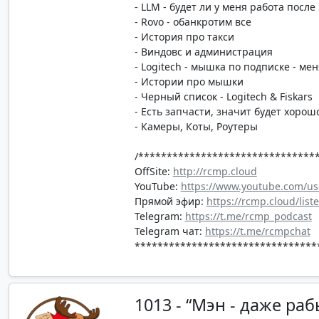
- LLM - будет ли у меня работа после 
- Rovo - обанкротим все
- История про такси
- Виндовс и администрация
- Logitech - мышка по подписке - мен
- Истории про мышки
- Черный список - Logitech & Fiskars
- Есть запчасти, значит будет хорош
- Камеры, Коты, Роутеры
/*******************************
OffSite:
http://rcmp.cloud
YouTube:
https://www.youtube.com/us
Прямой эфир:
https://rcmp.cloud/list
Telegram:
https://t.me/rcmp_podcast
Telegram чат:
https://t.me/rcmpchat
********************************
1013 - “Мэн - даже ра