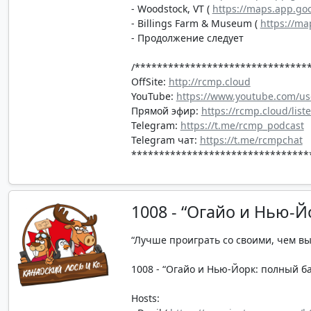
- Woodstock, VT (
https://maps.app.g
- Billings Farm & Museum (
https://m
- Продолжение следует
/*******************************
OffSite:
http://rcmp.cloud
YouTube:
https://www.youtube.com/us
Прямой эфир:
https://rcmp.cloud/list
Telegram:
https://t.me/rcmp_podcast
Telegram чат:
https://t.me/rcmpchat
********************************
1008 - “Огайо и Нью-Й
“Лучше проиграть со своими, чем в
1008 - “Огайо и Нью-Йорк: полный бак
Hosts: