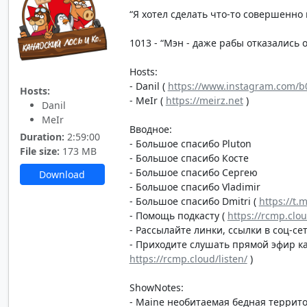
“Я хотел сделать что-то совершенно 
1013 - “Мэн - даже рабы отказались от
Hosts:
- Danil (
https://www.instagram.com/b0
Hosts:
- MeIr (
https://meirz.net
)
Danil
MeIr
Вводное:
Duration:
2:59:00
- Большое спасибо Pluton
File size:
173 MB
- Большое спасибо Косте
- Большое спасибо Сергею
Download
- Большое спасибо Vladimir
- Большое спасибо Dmitri (
https://t.
- Помощь подкасту (
https://rcmp.clo
- Рассылайте линки, ссылки в соц-сет
- Приходите слушать прямой эфир каж
https://rcmp.cloud/listen/
)
ShowNotes:
- Maine необитаемая бедная террит