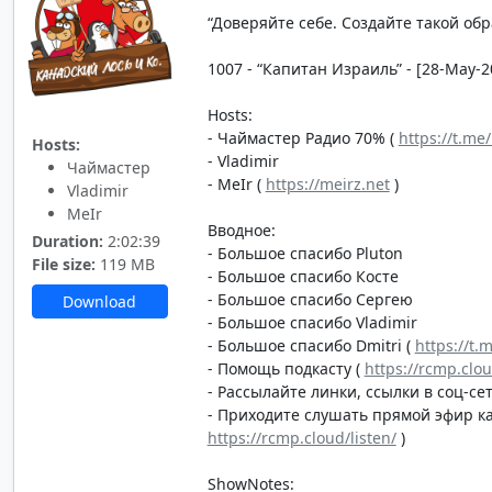
“Доверяйте себе. Создайте такой об
1007 - “Капитан Израиль” - [28-May-2
Hosts:
- Чаймастер Радио 70% (
https://t.me
Hosts:
- Vladimir
Чаймастер
- MeIr (
https://meirz.net
)
Vladimir
MeIr
Вводное:
Duration:
2:02:39
- Большое спасибо Pluton
File size:
119 MB
- Большое спасибо Косте
- Большое спасибо Сергею
Download
- Большое спасибо Vladimir
- Большое спасибо Dmitri (
https://t.
- Помощь подкасту (
https://rcmp.clo
- Рассылайте линки, ссылки в соц-сет
- Приходите слушать прямой эфир каж
https://rcmp.cloud/listen/
)
ShowNotes: