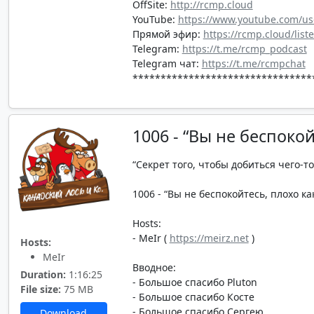
OffSite:
http://rcmp.cloud
YouTube:
https://www.youtube.com/us
Прямой эфир:
https://rcmp.cloud/list
Telegram:
https://t.me/rcmp_podcast
Telegram чат:
https://t.me/rcmpchat
********************************
1006 - “Вы не беспоко
“Секрет того, чтобы добиться чего-то
1006 - “Вы не беспокойтесь, плохо ка
Hosts:
- MeIr (
https://meirz.net
)
Hosts:
MeIr
Вводное:
Duration:
1:16:25
- Большое спасибо Pluton
File size:
75 MB
- Большое спасибо Косте
- Большое спасибо Сергею
Download