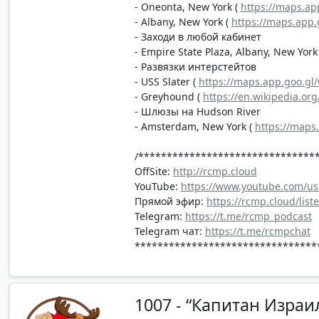
- Oneonta, New York (
https://maps.ap
- Albany, New York (
https://maps.app
- Заходи в любой кабинет
- Empire State Plaza, Albany, New York
- Развязки интерстейтов
- USS Slater (
https://maps.app.goo.g
- Greyhound (
https://en.wikipedia.org
- Шлюзы на Hudson River
- Amsterdam, New York (
https://map
/*******************************
OffSite:
http://rcmp.cloud
YouTube:
https://www.youtube.com/us
Прямой эфир:
https://rcmp.cloud/list
Telegram:
https://t.me/rcmp_podcast
Telegram чат:
https://t.me/rcmpchat
********************************
1007 - “Капитан Израи