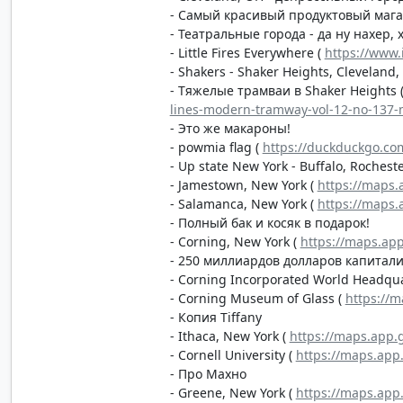
- Самый красивый продуктовый магаз
- Театральные города - да ну нахер, 
- Little Fires Everywhere (
https://www.
- Shakers - Shaker Heights, Cleveland,
- Тяжелые трамваи в Shaker Heights 
lines-modern-tramway-vol-12-no-137-
- Это же макароны!
- powmia flag (
https://duckduckgo.c
- Up state New York - Buffalo, Rochest
- Jamestown, New York (
https://maps
- Salamanca, New York (
https://maps
- Полный бак и косяк в подарок!
- Corning, New York (
https://maps.ap
- 250 миллиардов долларов капитал
- Corning Incorporated World Headqu
- Corning Museum of Glass (
https://
- Копия Tiffany
- Ithaca, New York (
https://maps.app
- Cornell University (
https://maps.app
- Про Махно
- Greene, New York (
https://maps.ap