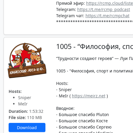
Прямой эфир:
https://rcmp.cloud/list
Telegram:
https://t.me/rcmp_podcast
Telegram чат:
https://t.me/rcmpchat
********************************
1005 - “Философия, сп
“Трудности создают героев” — Луи П
1005 - “Философия, спорт и политика”
Hosts:
- Sniper
Hosts:
- MeIr (
https://meirz.net
)
Sniper
MeIr
Вводное:
Duration:
1:53:32
- Большое спасибо Pluton
File size:
110 MB
- Большое спасибо Косте
- Большое спасибо Сергею
Download