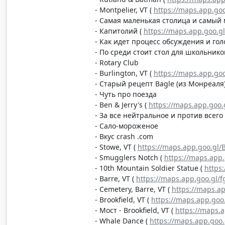
- Montpelier, VT (
https://maps.app.go
- Самая маленькая столица и самый
- Капитолий (
https://maps.app.goo.g
- Как идет процесс обсуждения и го
- По среди стоит стол для школьнико
- Rotary Club
- Burlington, VT (
https://maps.app.go
- Старый рецепт Bagle (из Монреаля
- Чуть про поезда
- Ben & Jerry's (
https://maps.app.goo
- За все нейтральное и против всег
- Сало-мороженое
- Вкус crash .com
- Stowe, VT (
https://maps.app.goo.gl/
- Smugglers Notch (
https://maps.ap
- 10th Mountain Soldier Statue (
https
- Barre, VT (
https://maps.app.goo.gl
- Cemetery, Barre, VT (
https://maps.a
- Brookfield, VT (
https://maps.app.g
- Мост - Brookfield, VT (
https://maps.
- Whale Dance (
https://maps.app.goo.