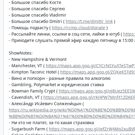
- Большое спасибо Косте
- Большое спасибо Сергею
- Большое спасибо Vladimir
- Большое спасибо Dmitri (
https://t.me/dmittr_link
)
- Помощь подкасту (
https://rcmp.cloud/donate
)
- Рассылайте линки, ссылки в соц-сети, лайки в ютуб (
https
- Приходите слушать прямой эфир каждую пятницу в 15:00 п
ShowNotes:
- New Hampshire & Vermont
- Manchester, VT (
https://maps.app.goo.gl/CYCrNSYuXTeSTwP
- Kimpton Taconic Hotel (
https://maps.app.goo.gl/ZQKeK5Td9
- Вино и попкорн - разные правила по алкоголю
- Gambling, Polymarket и юредическая ставка
- Bowman Family Crypt (
https://maps.app.goo.gl/xJ8Uez5EES
- Cavendish, VT (
https://maps.app.goo.gl/rKHPW7MnfX1ZD6E
- Алекса́ндр Иса́евич Солжени́цын (
https://ru.wikipedia.org/wiki/%D0%A1%D0%BE%D0%B
%BB%D0%B5%D0%BA%D1%81%D0%B0%D0%BD%D0%B4%D1
- Ни кто не платят, за-то какая страховка
- Sugarbush Farm (
https://maps.app.goo.gl/iefZrW4Mo2xuBV