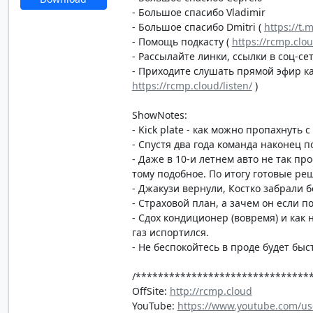
- Большое спасибо Vladimir
- Большое спасибо Dmitri (
https://t.
- Помощь подкасту (
https://rcmp.clo
- Рассылайте линки, ссылки в соц-сет
- Приходите слушать прямой эфир каж
https://rcmp.cloud/listen/
)
ShowNotes:
- Kick plate - как можно пропахнуть 
- Спустя два года команда наконец
- Даже в 10-и летнем авто не так пр
тому подобное. По итогу готовые реш
- Джакузи вернули, Костко забрали б
- Страховой план, а зачем он если п
- Сдох кондиционер (вовремя) и как 
газ испортился.
- Не беспокойтесь в проде будет быс
/*******************************
OffSite:
http://rcmp.cloud
YouTube:
https://www.youtube.com/us