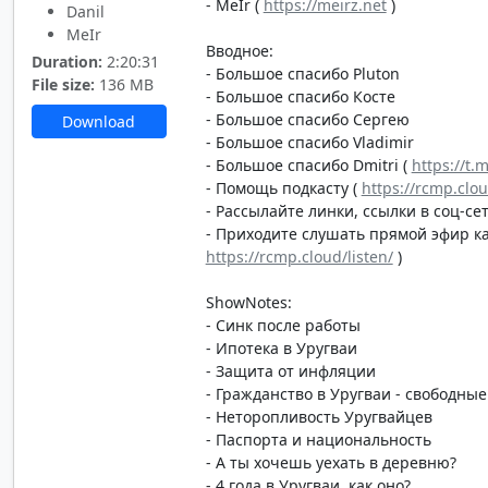
- MeIr (
https://meirz.net
)
Danil
MeIr
Вводное:
Duration:
2:20:31
- Большое спасибо Pluton
File size:
136 MB
- Большое спасибо Косте
- Большое спасибо Сергею
Download
- Большое спасибо Vladimir
- Большое спасибо Dmitri (
https://t.
- Помощь подкасту (
https://rcmp.clo
- Рассылайте линки, ссылки в соц-сет
- Приходите слушать прямой эфир каж
https://rcmp.cloud/listen/
)
ShowNotes:
- Синк после работы
- Ипотека в Уругваи
- Защита от инфляции
- Гражданство в Уругваи - свободные
- Неторопливость Уругвайцев
- Паспорта и национальность
- А ты хочешь уехать в деревню?
- 4 года в Уругваи, как оно?