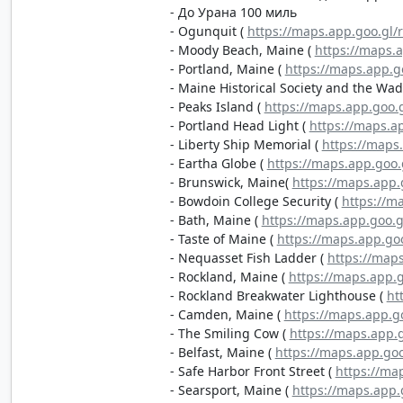
- До Урана 100 миль
- Ogunquit (
https://maps.app.goo.gl
- Moody Beach, Maine (
https://maps.
- Portland, Maine (
https://maps.app.
- Maine Historical Society and the Wa
- Peaks Island (
https://maps.app.go
- Portland Head Light (
https://maps.
- Liberty Ship Memorial (
https://maps
- Eartha Globe (
https://maps.app.go
- Brunswick, Maine(
https://maps.app
- Bowdoin College Security (
https://
- Bath, Maine (
https://maps.app.goo.
- Taste of Maine (
https://maps.app.g
- Nequasset Fish Ladder (
https://map
- Rockland, Maine (
https://maps.app.
- Rockland Breakwater Lighthouse (
ht
- Camden, Maine (
https://maps.app.
- The Smiling Cow (
https://maps.app
- Belfast, Maine (
https://maps.app.g
- Safe Harbor Front Street (
https://ma
- Searsport, Maine (
https://maps.app