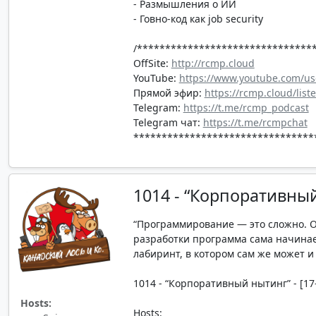
- Размышления о ИИ
- Говно-код как job security
/*******************************
OffSite:
http://rcmp.cloud
YouTube:
https://www.youtube.com/us
Прямой эфир:
https://rcmp.cloud/list
Telegram:
https://t.me/rcmp_podcast
Telegram чат:
https://t.me/rcmpchat
********************************
1014 - “Корпоративны
“Программирование — это сложно. Ос
разработки программа сама начинае
лабиринт, в котором сам же может и 
1014 - “Корпоративный нытинг” - [17-
Hosts:
Hosts: