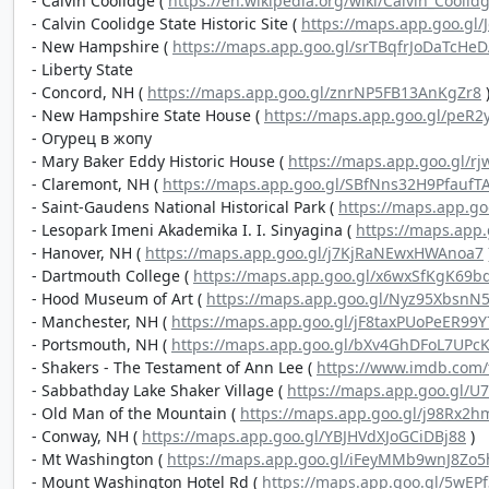
- Calvin Coolidge (
https://en.wikipedia.org/wiki/Calvin_Coolid
- Calvin Coolidge State Historic Site (
https://maps.app.goo.gl
- New Hampshire (
https://maps.app.goo.gl/srTBqfrJoDaTcHe
- Liberty State
- Concord, NH (
https://maps.app.goo.gl/znrNP5FB13AnKgZr8
- New Hampshire State House (
https://maps.app.goo.gl/peR
- Огурец в жопу
- Mary Baker Eddy Historic House (
https://maps.app.goo.gl/r
- Claremont, NH (
https://maps.app.goo.gl/SBfNns32H9PfaufT
- Saint-Gaudens National Historical Park (
https://maps.app.g
- Lesopark Imeni Akademika I. I. Sinyagina (
https://maps.app
- Hanover, NH (
https://maps.app.goo.gl/j7KjRaNEwxHWAnoa7
- Dartmouth College (
https://maps.app.goo.gl/x6wxSfKgK69b
- Hood Museum of Art (
https://maps.app.goo.gl/Nyz95XbsnN
- Manchester, NH (
https://maps.app.goo.gl/jF8taxPUoPeER99Y
- Portsmouth, NH (
https://maps.app.goo.gl/bXv4GhDFoL7UPc
- Shakers - The Testament of Ann Lee (
https://www.imdb.com/t
- Sabbathday Lake Shaker Village (
https://maps.app.goo.gl/
- Old Man of the Mountain (
https://maps.app.goo.gl/j98Rx2
- Conway, NH (
https://maps.app.goo.gl/YBJHVdXJoGCiDBj88
)
- Mt Washington (
https://maps.app.goo.gl/iFeyMMb9wnJ8Zo5
- Mount Washington Hotel Rd (
https://maps.app.goo.gl/5wEP