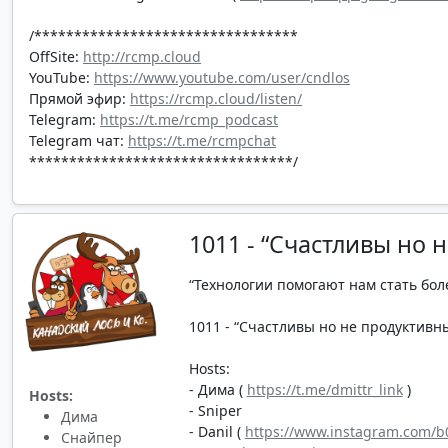
/*********************************
OffSite:
http://rcmp.cloud
YouTube:
https://www.youtube.com/user/cndlos
Прямой эфир:
https://rcmp.cloud/listen/
Telegram:
https://t.me/rcmp_podcast
Telegram чат:
https://t.me/rcmpchat
*********************************/
1011 - “Счастливы но 
“Технологии помогают нам стать бол
1011 - “Счастливы но не продуктивны”
Hosts:
- Дима (
https://t.me/dmittr_link
)
Hosts:
- Sniper
Дима
- Danil (
https://www.instagram.com/b0
Снайпер