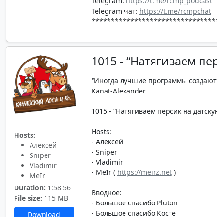
Telegram:
https://t.me/rcmp_podcast
Telegram чат:
https://t.me/rcmpchat
********************************
1015 - “Натягиваем пе
“Иногда лучшие программы создаютс
Kanat-Alexander
1015 - “Натягиваем персик на датскую
Hosts:
Hosts:
- Алексей
Алексей
- Sniper
Sniper
- Vladimir
Vladimir
- MeIr (
https://meirz.net
)
MeIr
Duration:
1:58:56
Вводное:
File size:
115 MB
- Большое спасибо Pluton
- Большое спасибо Косте
Download