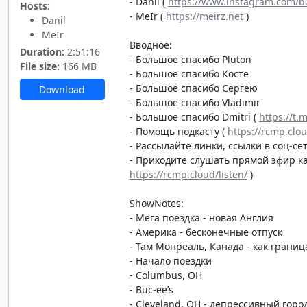
- Danil (
https://www.instagram.com/b0
Hosts:
- MeIr (
https://meirz.net
)
Danil
MeIr
Вводное:
Duration:
2:51:16
- Большое спасибо Pluton
File size:
166 MB
- Большое спасибо Косте
- Большое спасибо Сергею
Download
- Большое спасибо Vladimir
- Большое спасибо Dmitri (
https://t.
- Помощь подкасту (
https://rcmp.clo
- Рассылайте линки, ссылки в соц-сет
- Приходите слушать прямой эфир каж
https://rcmp.cloud/listen/
)
ShowNotes:
- Мега поездка - новая Англия
- Америка - бесконечные отпуск
- Там Монреаль, Канада - как грани
- Начало поездки
- Columbus, OH
- Buc-ee’s
- Cleveland, OH - депрессивный город